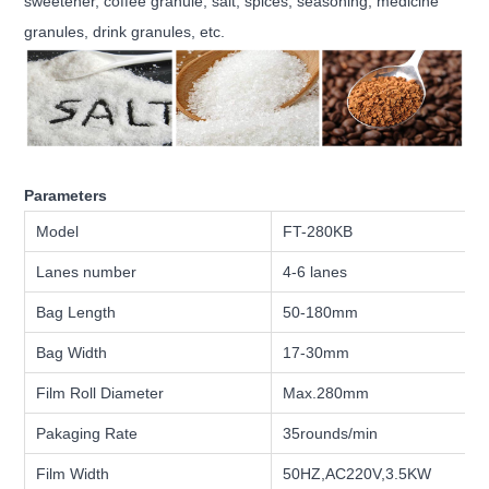
sweetener, coffee granule, salt, spices, seasoning, medicine
granules, drink granules, etc.
Parameters
Model
FT-280KB
Lanes number
4-6 lanes
Bag Length
50-180mm
Bag Width
17-30mm
Film Roll Diameter
Max.280mm
Pakaging Rate
35rounds/min
Film Width
50HZ,AC220V,3.5KW