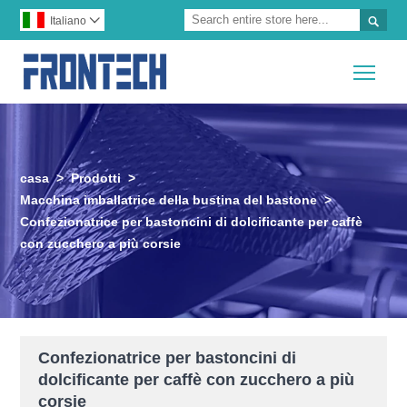

Italiano

Togg
casa
>
Prodotti
>
Macchina imballatrice della bustina del bastone
>
Confezionatrice per bastoncini di dolcificante per caffè
con zucchero a più corsie
Confezionatrice per bastoncini di
dolcificante per caffè con zucchero a più
corsie